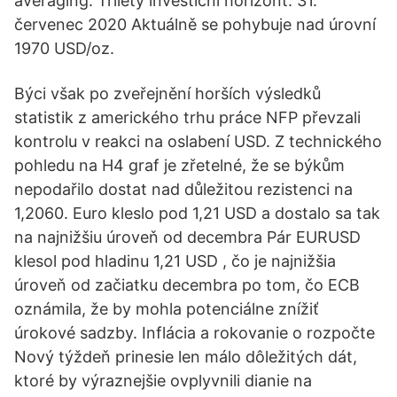
averaging. Tříletý investiční horizont. 31.
červenec 2020 Aktuálně se pohybuje nad úrovní
1970 USD/oz.
Býci však po zveřejnění horších výsledků
statistik z amerického trhu práce NFP převzali
kontrolu v reakci na oslabení USD. Z technického
pohledu na H4 graf je zřetelné, že se býkům
nepodařilo dostat nad důležitou rezistenci na
1,2060. Euro kleslo pod 1,21 USD a dostalo sa tak
na najnižšiu úroveň od decembra Pár EURUSD
klesol pod hladinu 1,21 USD , čo je najnižšia
úroveň od začiatku decembra po tom, čo ECB
oznámila, že by mohla potenciálne znížiť
úrokové sadzby. Inflácia a rokovanie o rozpočte
Nový týždeň prinesie len málo dôležitých dát,
ktoré by výraznejšie ovplyvnili dianie na