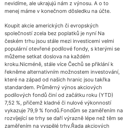
nevidíme, ale ukrajujú nám z výnosu. A o to
menej máme v konečnom dôsledku na účte.
Koupit akcie amerických či evropských
společností zcela bez poplatků je nyní Na
českém trhu jsou stále mezi investicemi velmi
populární otevřené podílové fondy, s kterými se
můžeme setkat doslova na každém
kroku.Nicméně, stále více Čechů se přiklání k
řekněme alternativním možnostem investování,
které na západ od našich hranic jsou takřka
standardem. Průměrný výnos akciových
podílových fondů činí od začátku roku (YTD)
7,52 %, přičemž kladné či nulové výkonností
vykazuje 79,9 % fondů.Fondům se zaměřením na
rozvíjející se trhy se daří výrazně lépe než těm se
zaměřením na vyspělé trhy.Řada akciových