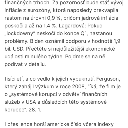
finančných trhoch. Za pozornosť bude stáť vývoj
inflácie z eurozóny, ktorá naposledy prekvapila
rastom na úrovni 0,9 %, pričom jadrová inflácia
poskočila až na 1,4 %. Lagardová: Pokud
„lockdowny“ neskočí do konce Q1, nastanou
problémy. Biden oznámil podporu v hodnotě 1,9
bil. USD. Přečtěte si nejdůležitější ekonomické
události minulého týdne ️ Pojďme se na ně
podívat v detailu.
tisíciletí, a co vedlo k jejich vypuknutí. Ferguson,
který zahájil výzkum v roce 2008, říká, že film je
o „systémové korupci v odvětví finančních
služeb v USA a důsledcích této systémové
korupce“. 28. 1.
I přes lehce horší americké číslo včera indexy