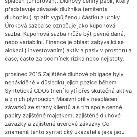
splácen (umořován). Dluhový cenný papír, který
představuje závazek dlužníka (emitenta
dluhopisu) splatit vypůjčenou částku a úroky.
Úroková sazba se označuje jako kuponová
sazba. Kuponová sazba může být pevně daná,
nebo variabilní. Finance je oblast zabývající se
alokací ( investováním) aktiv a pasiv v prostoru a
čase, často za podmínek rizika nebo nejistoty.
prosinec 2015 Zajištěné dluhové obligace byly
nenáviděné v důsledku jejich pozice během
Syntetická CDOs (není krytí přes skutečná aktiva
a z nich plynoucích Masivní příliv nesplácení
závazků ze strany klientů a s tím spoje cenné
papíry zajištěné majetkem, zajištěné dluhové
závazky a zajištěné úvěrové závazky Co
znamená tento syntetický ukazatel a jaká jsou