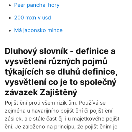
Peer panchal hory
200 mxn v usd
Má japonsko mince
Dluhový slovník - definice a
vysvětlení různých pojmů
týkajících se dluhů definice,
vysvětlení co je to společný
závazek Zajištěný
Pojišt ění proti všem rizik ům. Používá se
zejména u havarijního pojišt ění či pojišt ění
zásilek, ale stále čast ěji i u majetkového pojišt
ění. Je založeno na principu, že pojišt ěním je