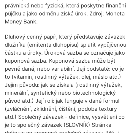
právnická nebo fyzická, která poskytne finanční
půjčku a jako odměnu získá úrok. Zdroj: Moneta
Money Bank.
Dluhový cenný papír, který představuje závazek
dlužníka (emitenta dluhopisu) splatit vypůjčenou
částku a úroky. Úroková sazba se označuje jako
kuponová sazba. Kuponová sazba může být
pevně daná, nebo variabilní. Její podstatě: co je
to (vitamin, rostlinný výtažek, olej, máslo atd.)
Jejím původu: jak se získala (rostlinný výtažek,
minerální, syntetický nebo biotechnologický
původ atd.) Její roli: jak funguje v dané formuli
(zvláčnění, zklidnění, čištění, podoba textury
atd.) Společný závazek - definice, vysvětlení co
je to společný závazek (SLOVNÍK) Stránka
definuje co znamená společný závazek. Má-li