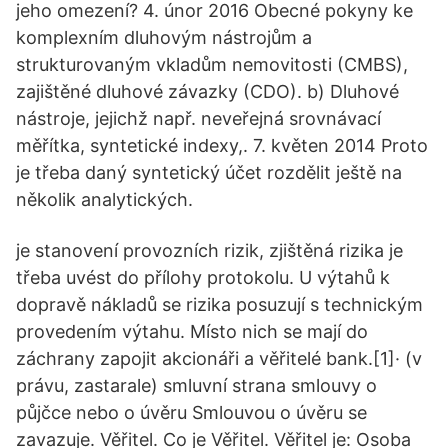
jeho omezení? 4. únor 2016 Obecné pokyny ke
komplexním dluhovým nástrojům a
strukturovaným vkladům nemovitosti (CMBS),
zajištěné dluhové závazky (CDO). b) Dluhové
nástroje, jejichž např. neveřejná srovnávací
měřítka, syntetické indexy,. 7. květen 2014 Proto
je třeba daný syntetický účet rozdělit ještě na
několik analytických.
je stanovení provozních rizik, zjištěná rizika je
třeba uvést do přílohy protokolu. U výtahů k
dopravě nákladů se rizika posuzují s technickým
provedením výtahu. Místo nich se mají do
záchrany zapojit akcionáři a věřitelé bank.[1]· (v
právu, zastarale) smluvní strana smlouvy o
půjčce nebo o úvěru Smlouvou o úvěru se
zavazuje. Věřitel. Co je Věřitel. Věřitel je: Osoba