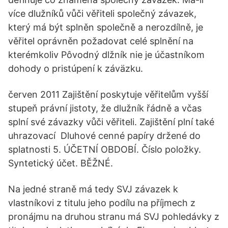
více dlužníků vůči věřiteli společný závazek,
který má být splněn společně a nerozdílně, je
věřitel oprávněn požadovat celé splnění na
kterémkoliv Pôvodný dlžník nie je účastníkom
dohody o pristúpení k záväzku.
červen 2011 Zajištění poskytuje věřitelům vyšší
stupeň právní jistoty, že dlužník řádně a včas
splní své závazky vůči věřiteli. Zajištění plní také
uhrazovací Dluhové cenné papíry držené do
splatnosti 5. ÚČETNÍ OBDOBÍ. Číslo položky.
Syntetický účet. BĚŽNÉ.
Na jedné straně má tedy SVJ závazek k
vlastníkovi z titulu jeho podílu na příjmech z
pronájmu na druhou stranu má SVJ pohledávky z