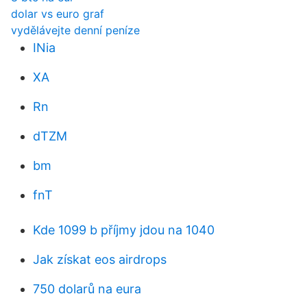
dolar vs euro graf
vydělávejte denní peníze
INia
XA
Rn
dTZM
bm
fnT
Kde 1099 b příjmy jdou na 1040
Jak získat eos airdrops
750 dolarů na eura