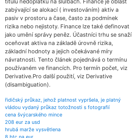
titulu nedoplatku na sluľbách. Finance je oblast
zabývající se alokací ( investováním) aktiv a
pasiv v prostoru a čase, často za podmínek
rizika nebo nejistoty. Finance lze také definovat
jako umění správy peněz. Účastníci trhu se snaží
oceňovat aktiva na základě úrovně rizika,
základní hodnoty a jejich očekávané míry
návratnosti. Tento článek pojednává o termínu
používaném ve financích. Pro termín počet, viz
Derivative.Pro další použití, viz Derivative
(disambiguation).
řidičský průkaz, jehož platnost vypršela, je platný
vládou vydaný průkaz totožnosti s fotografií
cena švýcarského mince
208 eur za usd
hrubá marže vysvětlena
8 btc na eur