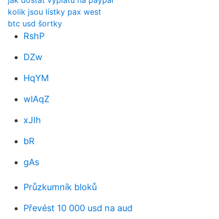
jak dostat výplatu na paypal
kolik jsou lístky pax west
btc usd šortky
RshP
DZw
HqYM
wlAqZ
xJIh
bR
gAs
Průzkumník bloků
Převést 10 000 usd na aud