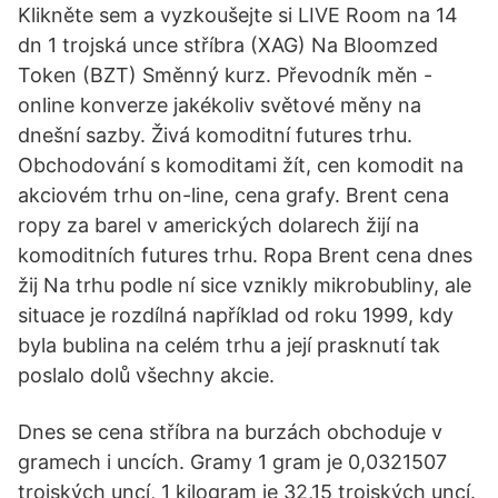
Klikněte sem a vyzkoušejte si LIVE Room na 14
dn 1 trojská unce stříbra (XAG) Na Bloomzed
Token (BZT) Směnný kurz. Převodník měn -
online konverze jakékoliv světové měny na
dnešní sazby. Živá komoditní futures trhu.
Obchodování s komoditami žít, cen komodit na
akciovém trhu on-line, cena grafy. Brent cena
ropy za barel v amerických dolarech žijí na
komoditních futures trhu. Ropa Brent cena dnes
žij Na trhu podle ní sice vznikly mikrobubliny, ale
situace je rozdílná například od roku 1999, kdy
byla bublina na celém trhu a její prasknutí tak
poslalo dolů všechny akcie.
Dnes se cena stříbra na burzách obchoduje v
gramech i uncích. Gramy 1 gram je 0,0321507
trojských uncí, 1 kilogram je 32,15 trojských uncí.