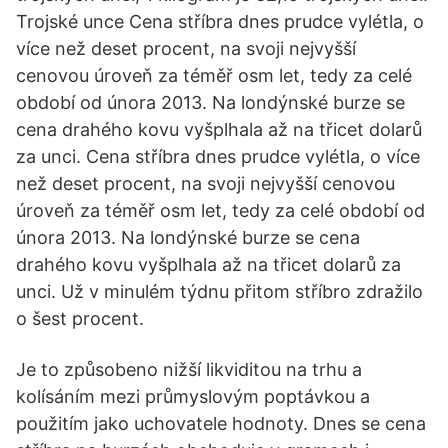
Trojské unce Cena stříbra dnes prudce vylétla, o
více než deset procent, na svoji nejvyšší
cenovou úroveň za téměř osm let, tedy za celé
období od února 2013. Na londýnské burze se
cena drahého kovu vyšplhala až na třicet dolarů
za unci. Cena stříbra dnes prudce vylétla, o více
než deset procent, na svoji nejvyšší cenovou
úroveň za téměř osm let, tedy za celé období od
února 2013. Na londýnské burze se cena
drahého kovu vyšplhala až na třicet dolarů za
unci. Už v minulém týdnu přitom stříbro zdražilo
o šest procent.
Je to způsobeno nižší likviditou na trhu a
kolísáním mezi průmyslovým poptávkou a
použitím jako uchovatele hodnoty. Dnes se cena