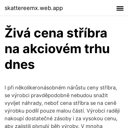
skattereemx.web.app
Živá cena stříbra
na akciovém trhu
dnes
I při několikeronásobném nárůstu ceny stříbra,
se výrobci pravděpodobně nebudou snažit
vyvíjet náhrady, neboť cena stříbra se na ceně
výrobku podílí pouze malou částí. Výrobci raději
nakoupí dostatečné zásoby i za vysokou cenu,
aby zajistili plynulý běh výroby. V mnoha