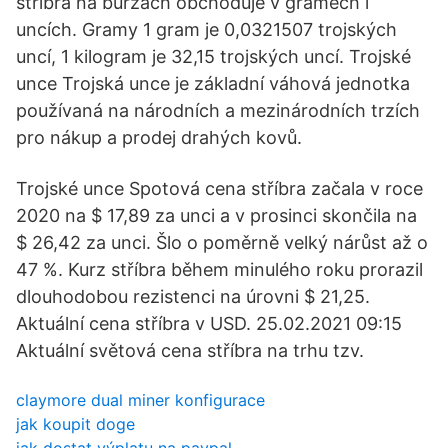
stříbra na burzách obchoduje v gramech i
uncích. Gramy 1 gram je 0,0321507 trojských
uncí, 1 kilogram je 32,15 trojských uncí. Trojské
unce Trojská unce je základní váhová jednotka
používaná na národních a mezinárodních trzích
pro nákup a prodej drahých kovů.
Trojské unce Spotová cena stříbra začala v roce
2020 na $ 17,89 za unci a v prosinci skončila na
$ 26,42 za unci. Šlo o poměrně velký nárůst až o
47 %. Kurz stříbra během minulého roku prorazil
dlouhodobou rezistenci na úrovni $ 21,25.
Aktuální cena stříbra v USD. 25.02.2021 09:15
Aktuální světová cena stříbra na trhu tzv.
claymore dual miner konfigurace
jak koupit doge