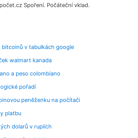
počet.cz Spoření. Počáteční vklad.
 bitcoinů v tabulkách google
íček walmart kanada
liano a peso colombiano
logické pořadí
tcoinovou peněženku na počítači
fy platbu
ých dolarů v rupiích