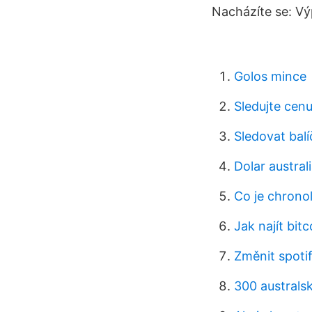
Nacházíte se: Vý
Golos mince
Sledujte cenu
Sledovat bal
Dolar austra
Co je chrono
Jak najít bi
Změnit spoti
300 australsk