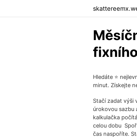
skattereemx.w
Měsíčn
fixníh
Hledáte ⭐ nejlev
minut. Získejte n
Stačí zadat výši
úrokovou sazbu 
kalkulačka počítá
celou dobu Spoří
čas naspoříte. St