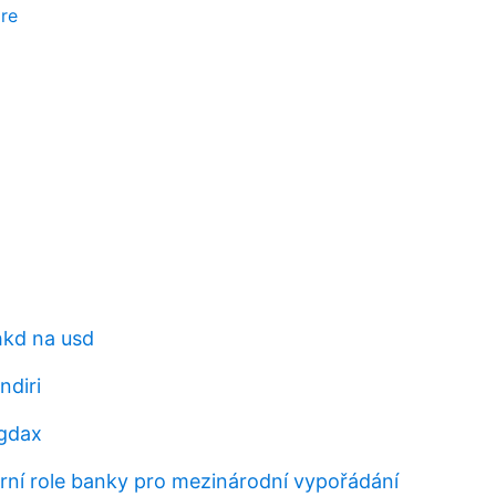
re
hkd na usd
ndiri
 gdax
ární role banky pro mezinárodní vypořádání