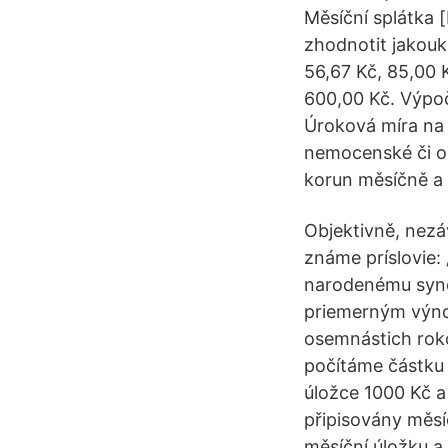
Měsíční splátka [
zhodnotit jakouko
56,67 Kč, 85,00 
600,00 Kč. Výpoč
Úroková míra na 
nemocenské či oš
korun měsíčně a 
Objektivně, nezáv
známe príslovie: 
narodenému synov
priemerným výno
osemnástich roko
počítáme částku 
úložce 1000 Kč a
připisovány měsí
měsíční úložku a