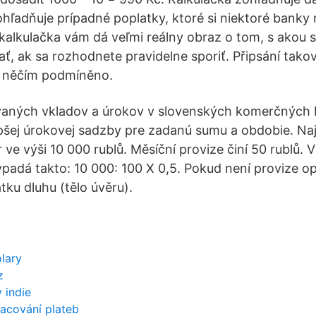
hľadňuje prípadné poplatky, ktoré si niektoré banky
kalkulačka vám dá veľmi reálny obraz o tom, s akou
ať, ak sa rozhodnete pravidelne sporiť. Připsání tako
y něčím podmíněno.
vaných vkladov a úrokov v slovenských komerčných
pšej úrokovej sadzby pre zadanú sumu a obdobie. Naj
r ve výši 10 000 rublů. Měsíční provize činí 50 rublů.
ypadá takto: 10 000: 100 X 0,5. Pokud není provize op
tku dluhu (tělo úvěru).
lary
z
 indie
racování plateb