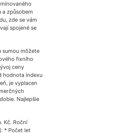
ermínovaného
ku a způsobem
du, zde se vám
vají spojené se
ou sumou môžete
kového fixního
vývoj ceny
ad hodnota indexu
ň, je vyplacen
komerčných
obie. Najlepšie
. Kč. Roční
: * Počet let