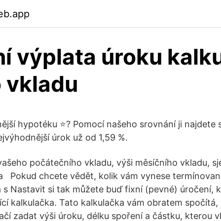
eb.app
í výplata úroku kalk
o vkladu
nější hypotéku ⭐? Pomocí našeho srovnání ji najdete
ejvýhodnější úrok už od 1,59 %.
 vašeho počátečního vkladu, výši měsíčního vkladu, s
a Pokud chcete vědět, kolik vám vynese termínovan
 s Nastavit si tak můžete buď fixní (pevné) úročení, 
cí kalkulačka. Tato kalkulačka vám obratem spočítá, k
ačí zadat výši úroku, délku spoření a částku, kterou v