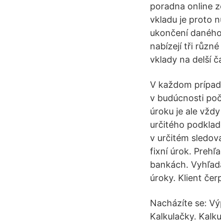
poradna online 
vkladu je proto 
ukončení daného 
nabízejí tři různ
vklady na delší 
V každom prípad
v budúcnosti poč
úroku je ale vžd
určitého podklad
v určitém sledo
fixní úrok. Preh
bankách. Vyhľada
úroky. Klient čer
Nacházíte se: Vý
Kalkulačky. Kalku