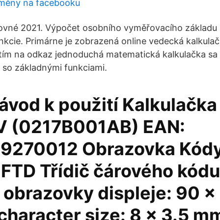
oměny na facebooku
řovné 2021. Výpočet osobního vyměřovacího základu 
funkcie. Primárne je zobrazená online vedecká kalkula
utím na odkaz jednoduchá matematická kalkulačka sa
a so základnými funkciami.
ávod k použití Kalkulač
V (0217B001AB) EAN:
270012 Obrazovka Kódy:
 FTD Třídič čárového kódu
t obrazovky displeje: 90 
character size: 8 x 3.5 m