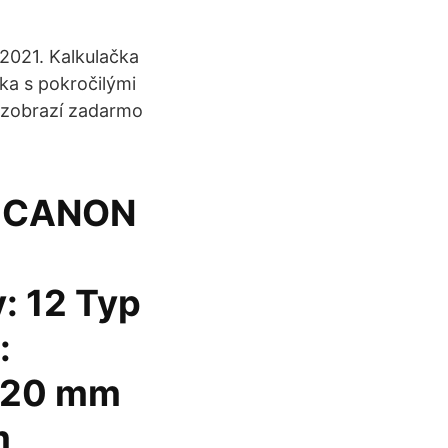
2021. Kalkulačka
čka s pokročilými
 zobrazí zadarmo
ka CANON
 12 Typ
:
x 20 mm
m