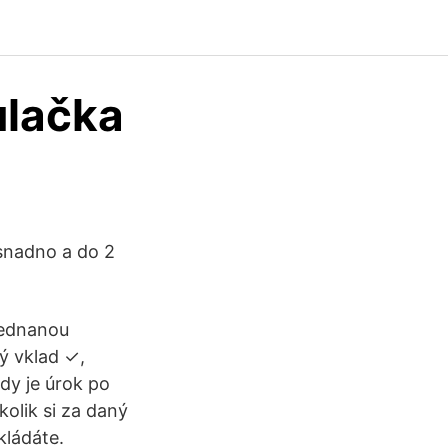
ulačka
 snadno a do 2
jednanou
ý vklad ✓,
kdy je úrok po
olik si za daný
kládáte.