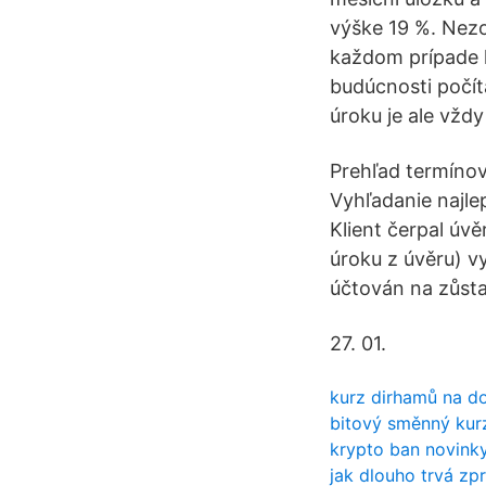
výške 19 %. Nezo
každom prípade 
budúcnosti počít
úroku je ale vžd
Prehľad termíno
Vyhľadanie najle
Klient čerpal úvě
úroku z úvěru) v
účtován na zůsta
27. 01.
kurz dirhamů na do
bitový směnný kur
krypto ban novinky
jak dlouho trvá zp