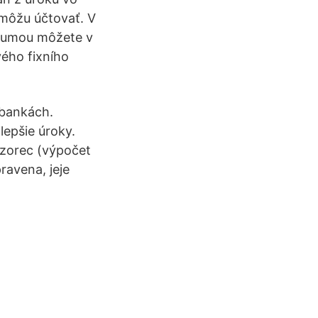
 môžu účtovať. V
 sumou môžete v
vého fixního
 bankách.
lepšie úroky.
 Vzorec (výpočet
ravena, jeje