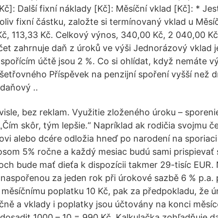
Kč]: Další fixní náklady [Kč]: Měsíční vklad [Kč]: * Jes
liv fixní částku, založte si termínovaný vklad u Měsí
Kč, 113,33 Kč. Celkový výnos, 340,00 Kč, 2 040,00 Kč
et zahrnuje daň z úroků ve výši Jednorázový vklad j
spořícím účtě jsou 2 %. Co si ohlídat, když nemáte vý
etřovného Příspěvek na penzijní spoření vyšší než 
daňový ..
isle, bez reklam. Využitie zloženého úroku – sporenie.
„Čím skôr, tým lepšie.“ Napríklad ak rodičia svojmu č
i alebo dcére odložia hneď po narodení na sporiac
som 5% ročne a každý mesiac budú sami prispievať
ch bude mať dieťa k dispozícii takmer 29-tisíc EUR.
naspořenou za jeden rok při úrokové sazbě 6 % p.a. p
 měsíčnímu poplatku 10 Kč, pak za předpokladu, že ú
čně a vklady i poplatky jsou účtovány na konci měs
 dosadit 1000 – 10 = 990 Kč. Kalkulačka zohľadňuje d