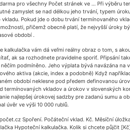
zdarma pro všechny Počet stránek ve … Při výběru t
nutné zamyslet se nad délkou jeho trvání, typem úro
vkladu. Pokud jde o dobu trvání termínovaného vkla
é možnosti, přičemž obecně platí, že nejvyšší úroky bý
časové období .
e kalkulačka vám dá veľmi reálny obraz o tom, s ak
ítať, ak sa rozhodnete pravidelne sporiť. Připsání ta
y něčím podmíněno. Jeho výplata bývá navázána na 
ového aktiva (akcie, index a podobně) Když napříkl
vaném období neklesne pod předem definovanou úrove
ľad termínovaných vkladov a úrokov v slovenských 
nie najlepšej úrokovej sadzby pre zadanú sumu a obd
pal úvěr ve výši 10 000 rublů.
počet.cz Spoření. Počáteční vklad. Kč. Měsíční úložka
lačka Hypoteční kalkulačka. Kolik si chcete půjčit [Kč]