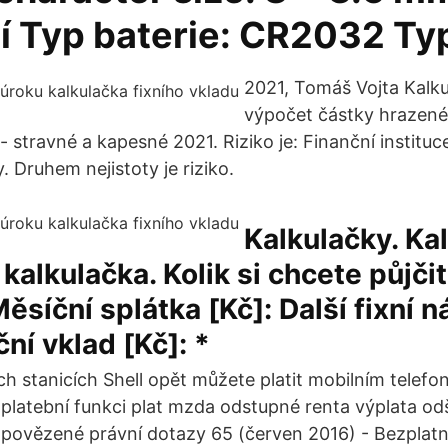
í Typ baterie: CR2032 Ty
2021, Tomáš Vojta Kalk
výpočet částky hrazené
- stravné a kapesné 2021. Riziko je: Finanční instituce
y. Druhem nejistoty je riziko.
Kalkulačky. Ka
kalkulačka. Kolik si chcete půjčit
Měsíční splátka [Kč]: Další fixní 
ční vklad [Kč]: *
h stanicích Shell opět můžete platit mobilním telefo
 platební funkci plat mzda odstupné renta výplata o
povězené právní dotazy 65 (červen 2016) - Bezplatn