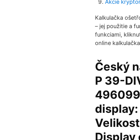
Akcie krypt
Kalkulačka ošet
– jej použitie a 
funkciami, klikn
online kalkulačk
Český n
P 39-DI
4960999
display:
Velikos
Display 