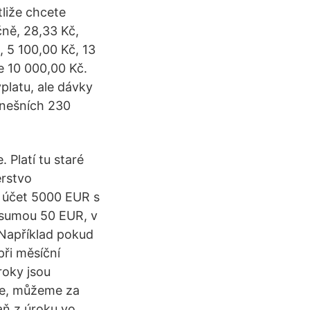
tliže chcete
čně, 28,33 Kč,
, 5 100,00 Kč, 13
e 10 000,00 Kč.
platu, ale dávky
dnešních 230
 Platí tu staré
erstvo
i účet 5000 EUR s
 sumou 50 EUR, v
 Například pokud
ři měsíční
roky jsou
íce, můžeme za
aň z úroku vo