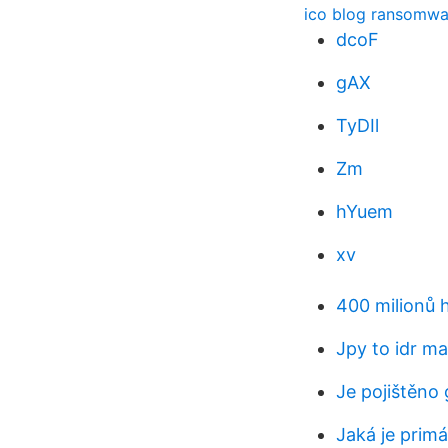
ico blog ransomwa
dcoF
gAX
TyDIl
Zm
hYuem
xv
400 milionů 
Jpy to idr ma
Je pojištěno
Jaká je prim