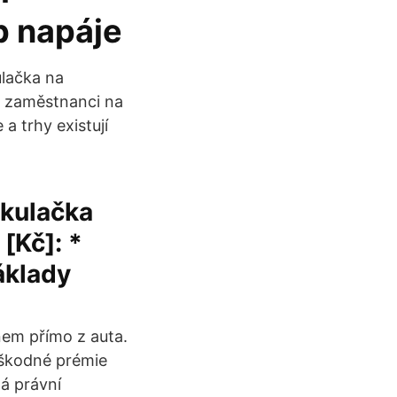
p napáje
ulačka na
 zaměstnanci na
 a trhy existují
lkulačka
 [Kč]: *
náklady
nem přímo z auta.
dškodné prémie
á právní