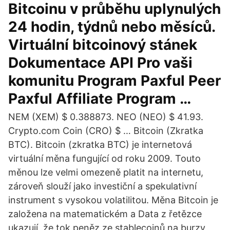
Bitcoinu v průběhu uplynulých
24 hodin, týdnů nebo měsíců.
Virtuální bitcoinový stánek
Dokumentace API Pro vaši
komunitu Program Paxful Peer
Paxful Affiliate Program …
NEM (XEM) $ 0.388873. NEO (NEO) $ 41.93.
Crypto.com Coin (CRO) $ … Bitcoin (Zkratka
BTC). Bitcoin (zkratka BTC) je internetová
virtuální měna fungující od roku 2009. Touto
měnou lze velmi omezeně platit na internetu,
zároveň slouží jako investiční a spekulativní
instrument s vysokou volatilitou. Měna Bitcoin je
založena na matematickém a Data z řetězce
ukazují, že tok peněz ze stablecoinů na burzy