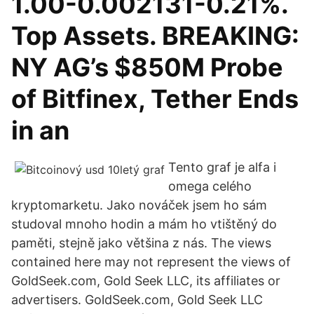
1.00-0.002131-0.21%.
Top Assets. BREAKING:
NY AG’s $850M Probe
of Bitfinex, Tether Ends
in an
Tento graf je alfa i
omega celého
kryptomarketu. Jako nováček jsem ho sám
studoval mnoho hodin a mám ho vtištěný do
paměti, stejně jako většina z nás. The views
contained here may not represent the views of
GoldSeek.com, Gold Seek LLC, its affiliates or
advertisers. GoldSeek.com, Gold Seek LLC