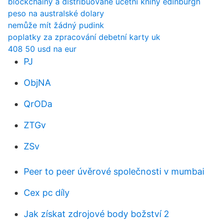
blockchainy a distribuované účetní knihy edinburgh
peso na australské dolary
nemůže mít žádný pudink
poplatky za zpracování debetní karty uk
408 50 usd na eur
PJ
ObjNA
QrODa
ZTGv
ZSv
Peer to peer úvěrové společnosti v mumbai
Cex pc díly
Jak získat zdrojové body božství 2