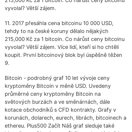
215,000 Kč za 1 bitcoin. Co nárůst ceny bitcoinu
vyvolal? Větší zájem.
11. 2017 přesáhla cena bitcoinu 10 000 USD,
tehdy to na české koruny dělalo nějakých
215,000 Kč za 1 bitcoin. Co nárůst ceny bitcoinu
vyvolal? Větší zájem. Více lidí, kteří si ho chtěli
koupit. První bitcoinový blok byl úspěšně těžen
9.
Bitcoin - podrobný graf 10 let vývoje ceny
kryptoměny Bitcoin v měně USD. Uvedeny
průměrné ceny kryptoměny Bitcoin na
světových burzách a ve směnárnách, dále
kotace obchodníků s CFD kontrakty. Grafy v
korunách, dolarech, eurech, librách, bitcoinech a
ethereu. Plus500 Začít Náš graf sleduje také