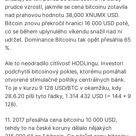
prudce vzrostl, jakmile se cena bitcoinu zotavila
nad prahovou hodnotu 38,000 XNUMX USD.
Bitcoin znovu překročil hranici 16 000 USD poté,
co se během uplynulého víkendu snažil nad ní
udržet. Dominance Bitcoinu tak opět přesáhla 65
%.
Ale to neodradilo citlivosť HODLingu. Investori
podchytili bitcoinový pokles, ktorému pomáhali
otvorené stimulačné politiky centrálnych bánk.
To je v kurzu 9 128 USD/BTC v okamžiku, kdy
28.6.20 píši tyto řádky, 1 314 432 USD (= 144 * 9
128).
11. 2017 přesáhla cena bitcoinu 10 000 USD,
tehdy to na české koruny dělalo nějakých