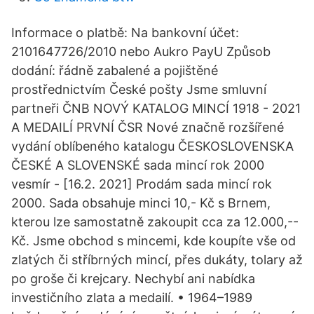
Informace o platbě: Na bankovní účet:
2101647726/2010 nebo Aukro PayU Způsob
dodání: řádně zabalené a pojištěné
prostřednictvím České pošty Jsme smluvní
partneři ČNB NOVÝ KATALOG MINCÍ 1918 - 2021
A MEDAILÍ PRVNÍ ČSR Nové značně rozšířené
vydání oblíbeného katalogu ČESKOSLOVENSKA
ČESKÉ A SLOVENSKÉ sada mincí rok 2000
vesmír - [16.2. 2021] Prodám sada mincí rok
2000. Sada obsahuje minci 10,- Kč s Brnem,
kterou lze samostatně zakoupit cca za 12.000,--
Kč. Jsme obchod s mincemi, kde koupíte vše od
zlatých či stříbrných mincí, přes dukáty, tolary až
po groše či krejcary. Nechybí ani nabídka
investičního zlata a medailí. • 1964–1989