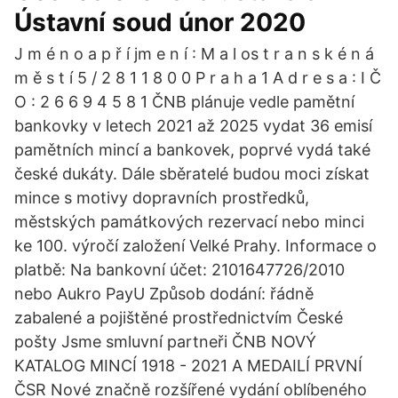
Ústavní soud únor 2020
J m é n o a p ř í jm e n í : M a l os t r a n s k é n á
m ě s t í 5 / 2 8 1 1 8 0 0 P r a h a 1 A d r e s a : I Č
O : 2 6 6 9 4 5 8 1 ČNB plánuje vedle pamětní
bankovky v letech 2021 až 2025 vydat 36 emisí
pamětních mincí a bankovek, poprvé vydá také
české dukáty. Dále sběratelé budou moci získat
mince s motivy dopravních prostředků,
městských památkových rezervací nebo minci
ke 100. výročí založení Velké Prahy. Informace o
platbě: Na bankovní účet: 2101647726/2010
nebo Aukro PayU Způsob dodání: řádně
zabalené a pojištěné prostřednictvím České
pošty Jsme smluvní partneři ČNB NOVÝ
KATALOG MINCÍ 1918 - 2021 A MEDAILÍ PRVNÍ
ČSR Nové značně rozšířené vydání oblíbeného