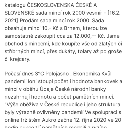
katalogu ČESKOSLOVENSKA ČESKÉ A
SLOVENSKÉ sada mincí rok 2000 vesmír - [16.2.
2021] Prodám sada mincí rok 2000. Sada
obsahuje minci 10,- Kč s Brnem, kterou lze
samostatně zakoupit cca za 12.000,-- Kč. Jsme
obchod s mincemi, kde koupíte vše od zlatých či
stříbrných mincí, přes dukáty, tolary až po groše
či krejcary.
Počasí dnes 3°C Polojasno . Ekonomika Kvůli
pandemii loni stoupl počet i hodnota bankovek a
mincí v oběhu Údaje České národní banky
nezahrnují hodnotu a počet pamětních mincí.
"Výše oběživa v České republice i jeho struktura
byly výrazně ovlivněny pandemií Ve spolupráci s
online tržištěm Aukro začne 12. října 2020 ve 20
hodin aukce tří pamětních medailí z ryzího