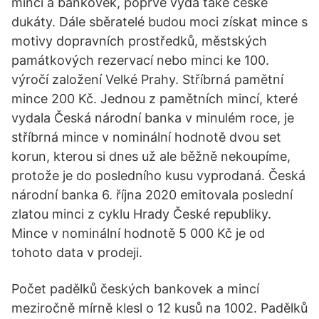
mincí a bankovek, poprvé vydá také české
dukáty. Dále sběratelé budou moci získat mince s
motivy dopravních prostředků, městských
památkových rezervací nebo minci ke 100.
výročí založení Velké Prahy. Stříbrná pamětní
mince 200 Kč. Jednou z pamětních mincí, které
vydala Česká národní banka v minulém roce, je
stříbrná mince v nominální hodnotě dvou set
korun, kterou si dnes už ale běžně nekoupíme,
protože je do posledního kusu vyprodaná. Česká
národní banka 6. října 2020 emitovala poslední
zlatou minci z cyklu Hrady České republiky.
Mince v nominální hodnotě 5 000 Kč je od
tohoto data v prodeji.
Počet padělků českých bankovek a mincí
meziročně mírně klesl o 12 kusů na 1002. Padělků