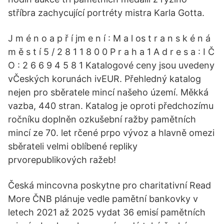
stříbra zachycující portréty mistra Karla Gotta.
J m é n o a p ř í jm e n í : M a l os t r a n s k é n á
m ě s t í 5 / 2 8 1 1 8 0 0 P r a h a 1 A d r e s a : I Č
O : 2 6 6 9 4 5 8 1 Katalogové ceny jsou uvedeny
vČeských korunách ivEUR. Přehledný katalog
nejen pro sběratele mincí našeho území. Měkká
vazba, 440 stran. Katalog je oproti předchozímu
ročníku doplněn ozkušební ražby pamětních
mincí ze 70. let rčené prpo vývoz a hlavně omezi
sběrateli velmi oblíbené repliky
prvorepublikových ražeb!
Česká mincovna poskytne pro charitativní Read
More ČNB plánuje vedle pamětní bankovky v
letech 2021 až 2025 vydat 36 emisí pamětních