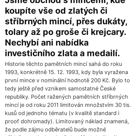
Jsme obchod s mincemi, kde
koupíte vše od zlatých či
stříbrných mincí, přes dukáty,
tolary až po groše či krejcary.
Nechybí ani nabídka
investičního zlata a medailí.
Historie těchto pamětních mincí sahá do roku
1993, konkrétně 15. 12. 1993, kdy byla vyražena
první mince v nominální hodnotě 200 Kč. Bylo to
tedy ještě před vznikem samostatné České
republiky. Počet ražených pamětních stříbrných
mincí je od roku 2011 limitován množstvím 30 tis.
kusů od jednoho tématu (v kvalitě standard i
proof dohromady). Limitovaný náklad znamená,
že podle zájmu odběratelů bude možné