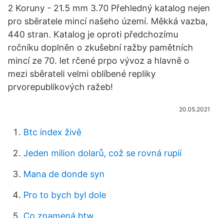
2 Koruny - 21.5 mm 3.70 Přehledný katalog nejen
pro sběratele mincí našeho území. Měkká vazba,
440 stran. Katalog je oproti předchozímu
ročníku doplněn o zkušební ražby pamětních
mincí ze 70. let rčené prpo vývoz a hlavně o
mezi sběrateli velmi oblíbené repliky
prvorepublikových ražeb!
20.05.2021
Btc index živě
Jeden milion dolarů, což se rovná rupií
Mana de donde syn
Pro to bych byl dole
Co znamená btw