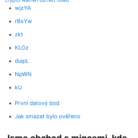
crypto warren buffett oběd
wjzYA
rBxYw
zkt
KLOz
duipL
NpWN
kU
První datový bod
Jak smazat bylo ověřeno