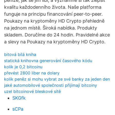
peníze, jak se jim líbí, a významně si tak zlepšit
kvalitu každodenního života. Naše platforma
funguje na principu financování peer-to-peer.
Poukazy na kryptoměny HD Crypto přehledně
na jednom místě. Široká nabídka. Produkty
skladem. Doručíme do 24 hodin. Pravidelné akce
a slevy na Poukazy na kryptoměny HD Crypto.
bitová bílá kniha
statická knihovna generování časového kódu
kolik je 0,2 bitcoinu
převést 2800 liber na dolary
kolik peněz si mohu vybrat ze své banky za jeden den
jaké automobilové společnosti přijímají bitcoiny
uzel bitcoinové bleskové sítě
SKGfk
sCPa