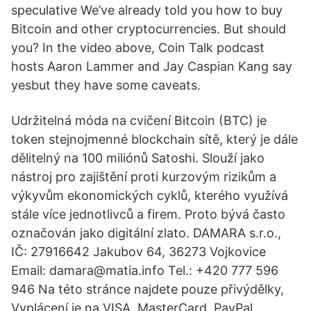
speculative We’ve already told you how to buy
Bitcoin and other cryptocurrencies. But should
you? In the video above, Coin Talk podcast
hosts Aaron Lammer and Jay Caspian Kang say
yesbut they have some caveats.
Udržitelná móda na cvičení Bitcoin (BTC) je
token stejnojmenné blockchain sítě, který je dále
dělitelný na 100 miliónů Satoshi. Slouží jako
nástroj pro zajištění proti kurzovým rizikům a
výkyvům ekonomických cyklů, kterého využívá
stále více jednotlivců a firem. Proto bývá často
označován jako digitální zlato. DAMARA s.r.o.,
IČ: 27916642 Jakubov 64, 36273 Vojkovice
Email: damara@matia.info Tel.: +420 777 596
946 Na této stránce najdete pouze přivýdělky,
Vyplácení je na VISA, MasterCard, PayPal,