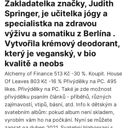
Zakladatelka značky, Judith
Springer, je učitelka jógy a
specialistka na zdravou
výživu a somatiku z Berlína .
Vytvořila krémový deodorant,
který je veganský, v bio
kvalitě a neobs
Alchemy of Finance 513 Kč -30 %. Koupit. House
Of Leaves 803 Kč -16 % Přivýdělky na PC. 495
likes. Přivýdělky na PC. Také je zde možnost
přivýdělku psaním článků - příběhů, různých
zajímavostí, vtipů, básní, atd. Info k dětským a
svatebním albům: pokud album není skladem,
vyrobím vám ho na počkání. Nyní se můžete
zapsat na duben 2021. Svatebni blahoprani s