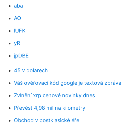
aba
AO
lUFK
yR
jpDBE
45 v dolarech
Váš ověřovací kód google je textová zpráva
Zvlnění xrp cenové novinky dnes
Převést 4,98 mil na kilometry
Obchod v postklasické éře