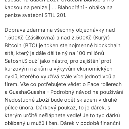
kapsou na penize | … Blahopřání - obálka na
peníze svatební STIL 201.
Doprava zdarma na všechny objednávky nad
1.500Kč (Zásilkovna) a nad 2.500Kč (Kurýr)
Bitcoin (BTC) je token stejnojmenné blockchain
sítě, který je dále dělitelný na 100 miliónů
Satoshi.Slouží jako nástroj pro zajištění proti
kurzovým rizikům a výkyvům ekonomických
cyklů, kterého využívá stále více jednotlivců a
firem. Vše co potřebujete vědet o Face rollerech
a GuashaGuasha - Podrobný návod na používání
Nedostupné zboží bude opět skladem v druhé
půlce února. Dárkový poukaz, to je dárek, s
kterým určitě nešlápnete vedle! Je to typ dárků
oblíbený u mužů i žen. Dárek v podobě finanční