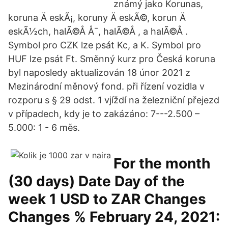
známý jako Korunas,
koruna Ä eskÃ¡, koruny Ä eskÃ©, korun Ä
eskÃ½ch, halÃ©Å Å¯, halÃ©Å , a halÃ©Å .
Symbol pro CZK lze psát Kc, a K. Symbol pro
HUF lze psát Ft. Směnný kurz pro Česká koruna
byl naposledy aktualizován 18 únor 2021 z
Mezinárodní měnový fond. při řízení vozidla v
rozporu s § 29 odst. 1 vjíždí na železniční přejezd
v případech, kdy je to zakázáno: 7---2.500 –
5.000: 1 - 6 měs.
For the month
(30 days) Date Day of the
week 1 USD to ZAR Changes
Changes % February 24, 2021: