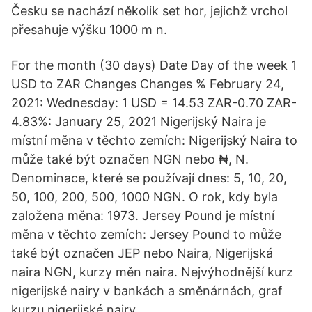
Česku se nachází několik set hor, jejichž vrchol
přesahuje výšku 1000 m n.
For the month (30 days) Date Day of the week 1
USD to ZAR Changes Changes % February 24,
2021: Wednesday: 1 USD = 14.53 ZAR-0.70 ZAR-
4.83%: January 25, 2021 Nigerijský Naira je
místní měna v těchto zemích: Nigerijský Naira to
může také být označen NGN nebo ₦, N.
Denominace, které se používají dnes: 5, 10, 20,
50, 100, 200, 500, 1000 NGN. O rok, kdy byla
založena měna: 1973. Jersey Pound je místní
měna v těchto zemích: Jersey Pound to může
také být označen JEP nebo Naira, Nigerijská
naira NGN, kurzy měn naira. Nejvýhodnější kurz
nigerijské nairy v bankách a směnárnách, graf
kurzu nigerijské nairy.