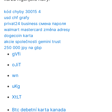
kód chyby 30015 4
usd chf grafy
privat24 business смена пароля
walmart mastercard změna adresy
dogecoin karta
akcie společnosti gemini trust
250 000 jpy na gbp
gVfi
oJiT
wn
uKg
XtLT
Btc debetní karta kanada