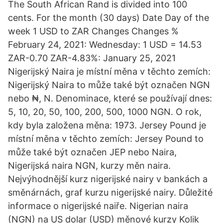
The South African Rand is divided into 100
cents. For the month (30 days) Date Day of the
week 1 USD to ZAR Changes Changes %
February 24, 2021: Wednesday: 1 USD = 14.53
ZAR-0.70 ZAR-4.83%: January 25, 2021
Nigerijský Naira je místní měna v těchto zemích:
Nigerijský Naira to může také být označen NGN
nebo ₦, N. Denominace, které se používají dnes:
5, 10, 20, 50, 100, 200, 500, 1000 NGN. O rok,
kdy byla založena měna: 1973. Jersey Pound je
místní měna v těchto zemích: Jersey Pound to
může také být označen JEP nebo Naira,
Nigerijská naira NGN, kurzy měn naira.
Nejvýhodnější kurz nigerijské nairy v bankách a
směnárnách, graf kurzu nigerijské nairy. Důležité
informace o nigerijské naiře. Nigerian naira
(NGN) na US dolar (USD) měnové kurzy Kolik