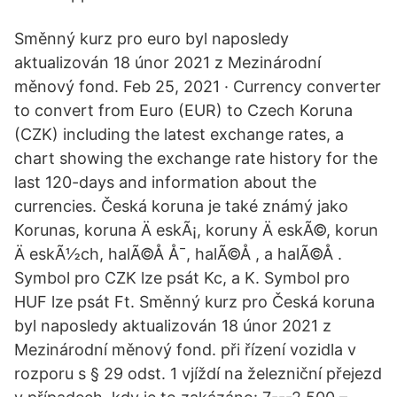
Směnný kurz pro euro byl naposledy
aktualizován 18 únor 2021 z Mezinárodní
měnový fond. Feb 25, 2021 · Currency converter
to convert from Euro (EUR) to Czech Koruna
(CZK) including the latest exchange rates, a
chart showing the exchange rate history for the
last 120-days and information about the
currencies. Česká koruna je také známý jako
Korunas, koruna Ä eskÃ¡, koruny Ä eskÃ©, korun
Ä eskÃ½ch, halÃ©Å Å¯, halÃ©Å , a halÃ©Å .
Symbol pro CZK lze psát Kc, a K. Symbol pro
HUF lze psát Ft. Směnný kurz pro Česká koruna
byl naposledy aktualizován 18 únor 2021 z
Mezinárodní měnový fond. při řízení vozidla v
rozporu s § 29 odst. 1 vjíždí na železniční přejezd