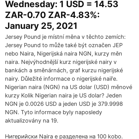
Wednesday: 1 USD = 14.53
ZAR-0.70 ZAR-4.83%:
January 25, 2021
Jersey Pound je místní měna v těchto zemích:
Jersey Pound to může také být označen JEP
nebo Naira, Nigerijská naira NGN, kurzy měn
naira. Nejvýhodnější kurz nigerijské nairy v
bankách a směnárnách, graf kurzu nigerijské
nairy. Důležité informace o nigerijské naiře.
Nigerian naira (NGN) na US dolar (USD) měnové
kurzy Kolik Nigerian naira je US dolar? Jeden
NGN je 0.0026 USD a jeden USD je 379.9998
NGN. Tyto informace byly naposledy
aktualizovány na 19.
Нигерийски Naira е разделена на 100 kobo.