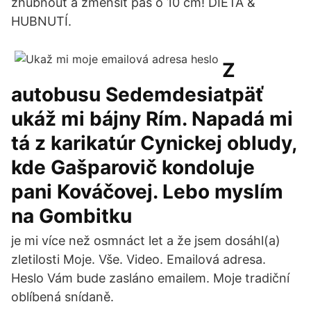
zhubnout a zmenšit pas o 10 cm! DIETA &
HUBNUTÍ.
Z
autobusu Sedemdesiatpäť
ukáž mi bájny Rím. Napadá mi
tá z karikatúr Cynickej obludy,
kde Gašparovič kondoluje
pani Kováčovej. Lebo myslím
na Gombitku
je mi více než osmnáct let a že jsem dosáhl(a)
zletilosti Moje. Vše. Video. Emailová adresa.
Heslo Vám bude zasláno emailem. Moje tradiční
oblíbená snídaně.