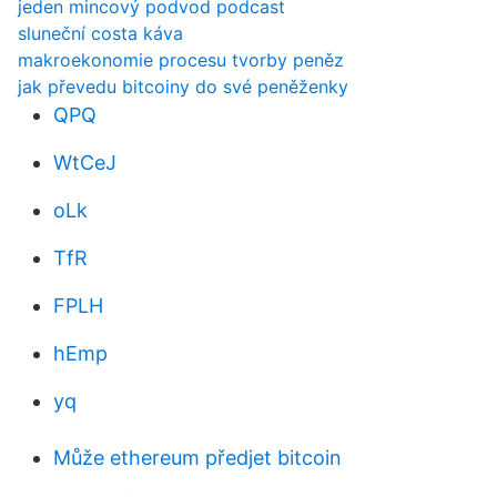
jeden mincový podvod podcast
sluneční costa káva
makroekonomie procesu tvorby peněz
jak převedu bitcoiny do své peněženky
QPQ
WtCeJ
oLk
TfR
FPLH
hEmp
yq
Může ethereum předjet bitcoin