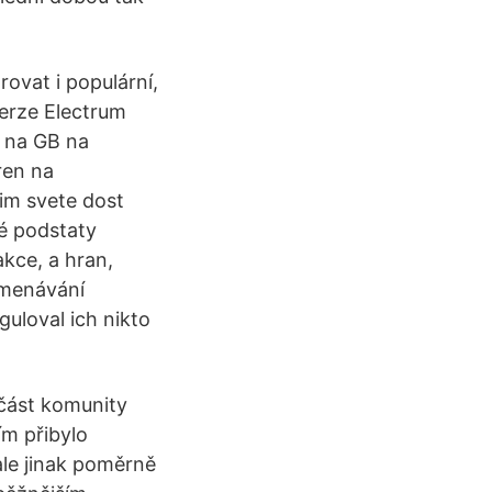
rovat i populární,
verze Electrum
i na GB na
ren na
nim svete dost
é podstaty
akce, a hran,
amenávání
guloval ich nikto
 část komunity
ím přibylo
ale jinak poměrně