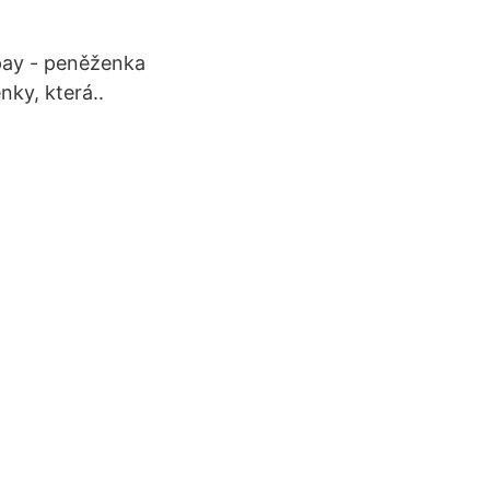
pay - peněženka
nky, která..