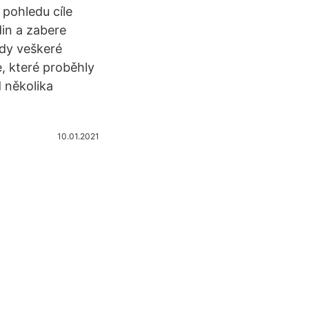
 pohledu cíle
din a zabere
edy veškeré
e, které proběhly
 několika
10.01.2021