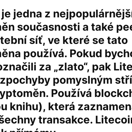
 je jedna z nejpopulárnějš
ěn současnosti a také pe
tební síť, ve které se tato
ěna používá. Pokud byc
označili za „zlato“, pak Lit
zpochyby pomyslným stř
ryptoměn. Používá blockc
ou knihu), která zaznamen
šechny transakce. Litecoi