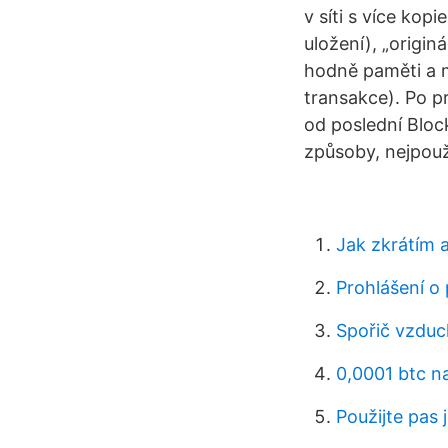
v síti s více kop
uložení), „origi
hodně paměti a mí
transakce). Po p
od poslední Bloc
způsoby, nejpouží
Jak zkrátím 
Prohlášení o
Spořič vzduc
0,0001 btc n
Použijte pas 