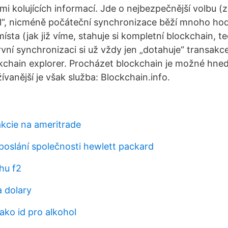
iemi kolujících informací. Jde o nejbezpečnější volbu (z
nál“, nicméně počáteční synchronizace běží mnoho ho
sta (jak již víme, stahuje si kompletní blockchain, t
rvní synchronizaci si už vždy jen „dotahuje“ transakc
kchain explorer. Procházet blockchain je možné hned
vanější je však služba: Blockchain.info.
akcie na ameritrade
 poslání společnosti hewlett packard
hu f2
a dolary
jako id pro alkohol