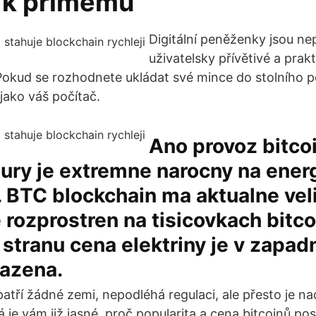
 k přímému
Digitální peněženky jsou n
uživatelsky přívětivé a prakt
okud se rozhodnete ukládat své mince do stolního po
jako váš počítač.
Ano provoz bitco
tury je extremne narocny na energ
. BTC blockchain ma aktualne vel
 rozprostren na tisicovkach bitco
stranu cena elektriny je v zapad
razena.
atří žádné zemi, nepodléhá regulaci, ale přesto je n
je vám již jasné, proč popularita a cena bitcoinů po