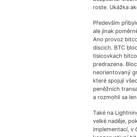
roste. Ukážka ak
Především přibylo
ale jinak poměrn
Ano provoz bitco
discich. BTC blo
tisicovkach bitc
predrazena. Bloc
neorientovaný gra
které spojují vš
peněžních transa
a rozmohli sa len
Také na Lightnin
velké naděje, po
implementací, v č