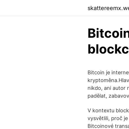
skattereemx.w
Bitcoi
blockc
Bitcoin je intern
kryptoměna.Hlavní
nikdo, ani autor 
padělat, zabavov
V kontextu bloc
vysvětlili, proč 
Bitcoinové transa