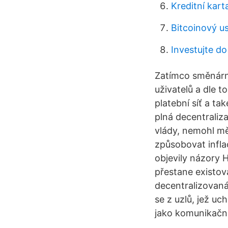
Kreditní kart
Bitcoinový us
Investujte do
Zatímco směnárna
uživatelů a dle t
platební síť a ta
plná decentraliza
vlády, nemohl mě
způsobovat infla
objevily názory H
přestane existova
decentralizovaná
se z uzlů, jež uc
jako komunikačn