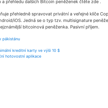
 a přehledu dalších Bitcoin peněženek čtěte zde .
je přehledně spravovat privátní a veřejné klíče Co
ndroid/iOS. Jedná se o typ tzv. multisignature peněže
známější bitcoinová peněženka. Pasivní příjem.
 v pákistánu
mální kreditní karty ve výši 10 $
ní hotovostní aplikace