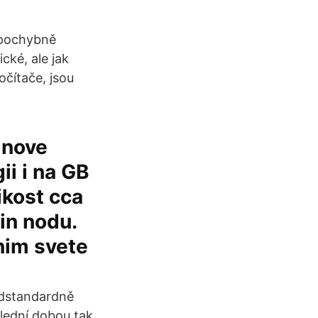
epochybně
ické, ale jak
čítače, jsou
inove
ii i na GB
ikost cca
in nodu.
nim svete
adstandardně
slední dobou tak