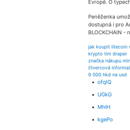
Evropě. O typech
Peněženka umožňu
dostupná i pro A
BLOCKCHAIN - nej
jak koupit litecoin
krypto tim draper
značka nákupu mini
čtvercová informač
9 000 hkd na usd
ofqIQ
UGkG
MhlH
kgePo