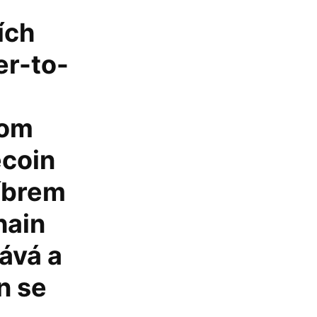
ích
er-to-
hom
ecoin
íbrem
hain
ává a
n se