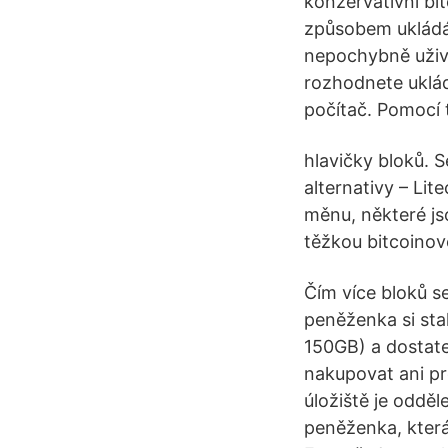
konzervativní bi
způsobem ukládán
nepochybně uživa
rozhodnete uklád
počítač. Pomocí 
hlavičky bloků. Se
alternativy – Li
měnu, některé jso
těžkou bitcoinov
Čím více bloků se
peněženka si sta
150GB) a dostate
nakupovat ani pr
úložiště je oddě
peněženka, která