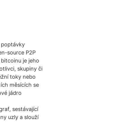
a poptávky
open-source P2P
bitcoinu je jeho
tlivci, skupiny či
ěžní toky nebo
ních měsících se
ové jádro
af, sestávající
ny uzly a slouží