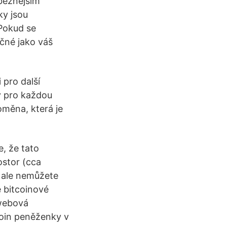
běžnějším
ky jsou
 Pokud se
čné jako váš
i pro další
ky pro každou
oměna, která je
e, že tato
ostor (cca
 ale nemůžete
 bitcoinové
 webová
coin peněženky v