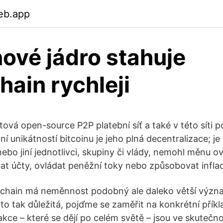
eb.app
nové jádro stahuje
hain rychleji
etová open-source P2P platební síť a také v této síti 
 unikátností bitcoinu je jeho plná decentralizace; je
nebo jiní jednotlivci, skupiny či vlády, nemohl měnu ov
at účty, ovládat peněžní toky nebo způsobovat inflac
kchain má neměnnost podobný ale daleko větší výz
je to tak důležitá, pojďme se zaměřit na konkrétní příkl
kce – které se dějí po celém světě – jsou ve skutečno