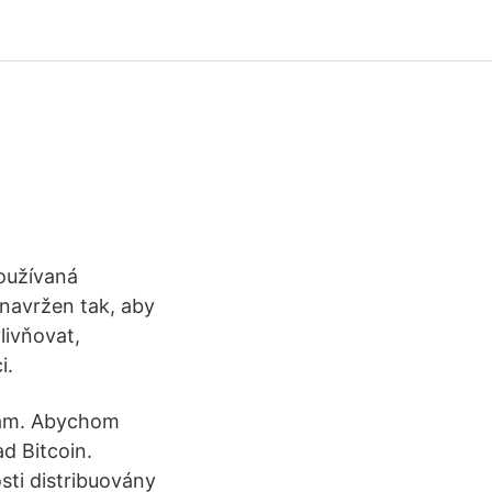
používaná
 navržen tak, aby
livňovat,
i.
nam. Abychom
ad Bitcoin.
sti distribuovány