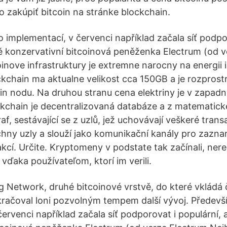
o zakúpiť bitcoin na stránke blockchain.
 implementací, v červenci například začala síť podpo
ě konzervativní bitcoinová peněženka Electrum (od 
inove infrastruktury je extremne narocny na energii 
ckchain ma aktualne velikost cca 150GB a je rozprost
oin nodu. Na druhou stranu cena elektriny je v zapad
kchain je decentralizovaná databáze a z matematick
f, sestávající se z uzlů, jež uchovávají veškeré trans
echny uzly a slouží jako komunikační kanály pro zazn
kcí. Určite. Kryptomeny v podstate tak začínali, nere
 vďaka používateľom, ktorí im verili.
g Network, druhé bitcoinové vrstvě, do které vkládá
kračoval loni pozvolným tempem další vývoj. Předevš
ervenci například začala síť podporovat i populární, 