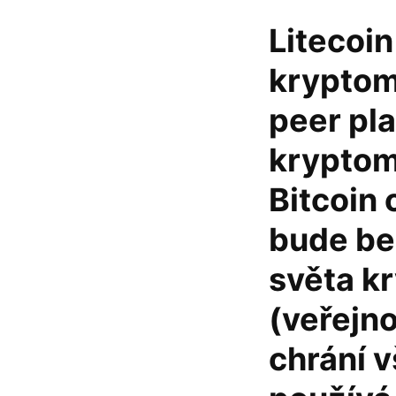
Litecoin
kryptom
peer pla
kryptom
Bitcoin 
bude be
světa k
(veřejn
chrání v