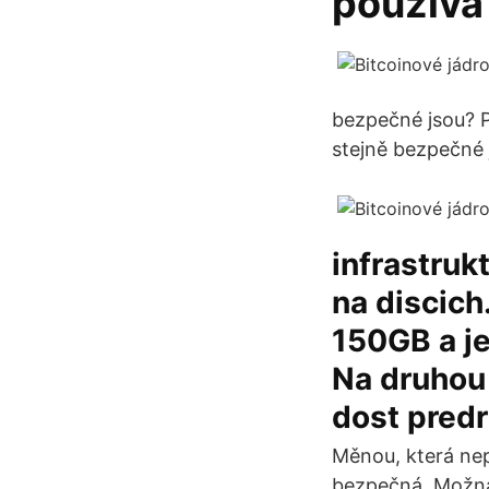
používá
bezpečné jsou? P
stejně bezpečné 
infrastruk
na discich
150GB a je
Na druhou 
dost pred
Měnou, která nep
bezpečná. Možná 