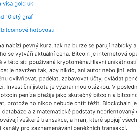
a visa gold uk
d 10letý graf
 bitcoinové hotovosti
 nabízí pevný kurz, tak na burze se párují nabídky 
oho se vytváří aktuální cena. Bitcoin je internetová 
ké v této síti používaná kryptoměna.Hlavní unikátností 
ce; je navržen tak, aby nikdo, ani autor nebo jiní jedno
nu ovlivňovat, padělat, zabavovat účty, ovládat pen
ci. Investiční jistota je významnou otázkou. V posled
otcoin peníze přežije jako skutečný bitcoin a bitcoin
t, protože ho nikdo nebude chtít těžit. Blockchain je
 databáze a z matematické podstaty neorientovaný gr
hovávají veškeré transakce, a hran, které spojují všech
í kanály pro zaznamenávání peněžních transakcí.