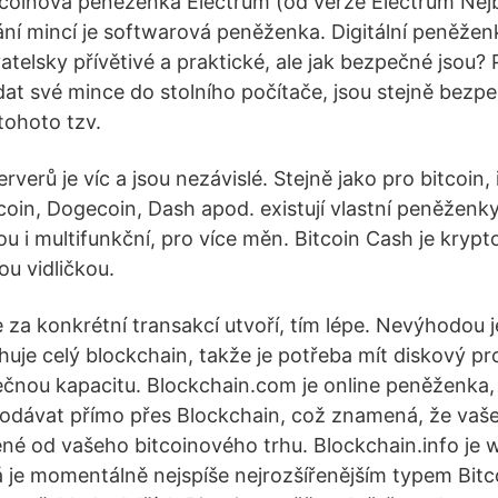
tcoinová peněženka Electrum (od verze Electrum Nej
í mincí je softwarová peněženka. Digitální peněžen
telsky přívětivé a praktické, ale jak bezpečné jsou?
at své mince do stolního počítače, jsou stejně bezpe
tohoto tzv.
rverů je víc a jsou nezávislé. Stejně jako pro bitcoin, 
tecoin, Dogecoin, Dash apod. existují vlastní peněžen
u i multifunkční, pro více měn. Bitcoin Cash je krypt
ou vidličkou.
 za konkrétní transakcí utvoří, tím lépe. Nevýhodou j
huje celý blockchain, takže je potřeba mít diskový pr
čnou kapacitu. Blockchain.com je online peněženka,
odávat přímo přes Blockchain, což znamená, že vaše
lené od vašeho bitcoinového trhu. Blockchain.info je
 je momentálně nejspíše nejrozšířenějším typem Bit