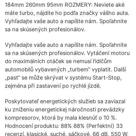
184mm 260mm 95mm ROZMERY: Neviete aké
máte turbo, nájdite ho podľa značky vášho auta.
Vyhľadajte vaše auto a napíšte nám. Spoľahnite
sa na skúsených profesionálov.
Vyhľadajte vaše auto a napíšte nám. Spoľahnite
sa na skúsených profesionálov. Vytáčení motoru
do maximálních otáček se nemusí řidičům
automobilů vybavených „turbem“ vyplatit. Další
„past“ se může skrývat v systému Start-Stop,
zejména při zastavení po rychlé jízdě.
Poskytovateľ energetických služieb sa zaviazal
ku zníženiu energetickej náročnosti prevádzky
kompresorov, ktorá by mala klesnúť o 10 %.
Hodnocení produktu: 88% 88% (Perfektní) 33
recenzí. klasické, suché, sáčkové, 66 dB, 550 W,