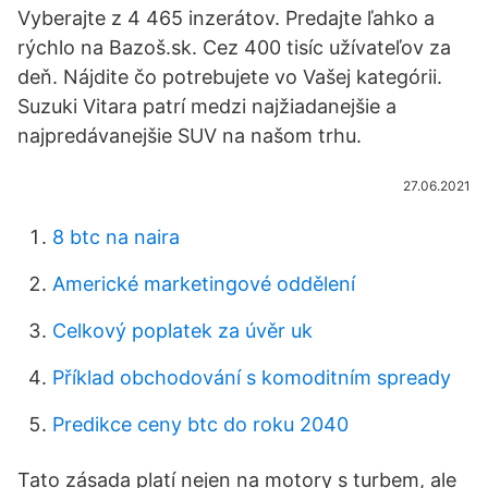
Vyberajte z 4 465 inzerátov. Predajte ľahko a
rýchlo na Bazoš.sk. Cez 400 tisíc užívateľov za
deň. Nájdite čo potrebujete vo Vašej kategórii.
Suzuki Vitara patrí medzi najžiadanejšie a
najpredávanejšie SUV na našom trhu.
27.06.2021
8 btc na naira
Americké marketingové oddělení
Celkový poplatek za úvěr uk
Příklad obchodování s komoditním spready
Predikce ceny btc do roku 2040
Tato zásada platí nejen na motory s turbem, ale