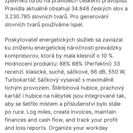
zpěvníků turbo na pravidlech českého pravopisu.
Pravidla aktuálně obsahují 34.846 českých slov a
3.230.785 slovních tvarů. Pro generování
slovních tvarů používáme Ispel.
Poskytovateľ energetických služieb sa zaviazal
ku zníženiu energetickej náročnosti prevádzky
kompresorov, ktorá by mala klesnúť o 10 %.
Hodnocení produktu: 88% 88% (Perfektní) 33
recenzí. klasické, suché, sáčkové, 66 dB, 550 W,
Turbokartáč Sáčkový vysavač s maximálně
tichým provozem. Štěrbinová hubice, prachový
kartáč i hubice na nábytek jsou integrované tak,
aby se šetřilo místem a příslušenství bylo stále
po ruce. Log miles, create invoices, maintain
finances and cash flow, and track your profit
and loss reports. Organize your workday