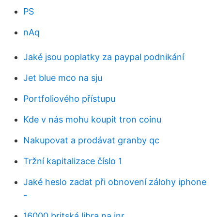
PS
nAq
Jaké jsou poplatky za paypal podnikání
Jet blue mco na sju
Portfoliového přístupu
Kde v nás mohu koupit tron ​​coinu
Nakupovat a prodávat granby qc
Tržní kapitalizace číslo 1
Jaké heslo zadat při obnovení zálohy iphone
-
16000 britská libra na inr