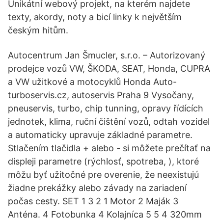
Unikátní webový projekt, na kterém najdete
texty, akordy, noty a bicí linky k největším
českým hitům.
Autocentrum Jan Šmucler, s.r.o. – Autorizovaný
prodejce vozů VW, ŠKODA, SEAT, Honda, CUPRA
a VW užitkové a motocyklů Honda Auto-
turboservis.cz, autoservis Praha 9 Vysočany,
pneuservis, turbo, chip tunning, opravy řídících
jednotek, klima, ruční čištění vozů, odtah vozidel
a automaticky upravuje základné parametre.
Stlačením tlačidla + alebo - si môžete prečítať na
displeji parametre (rýchlosť, spotreba, ), ktoré
môžu byť užitočné pre overenie, že neexistujú
žiadne prekážky alebo závady na zariadení
počas cesty. SET 1 3 2 1 Motor 2 Maják 3
Anténa. 4 Fotobunka 4 Kolajníca 5 5 4 320mm